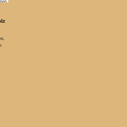
lz
er,
er