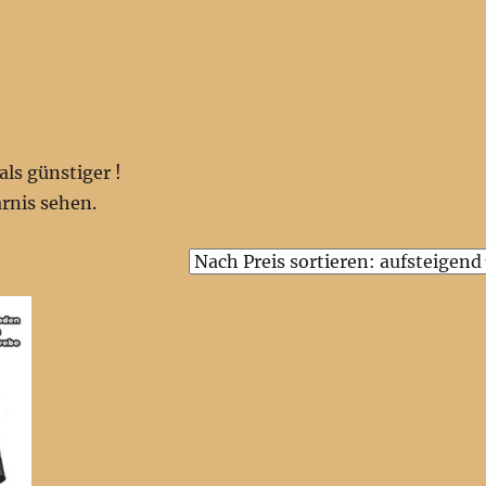
ls günstiger !
rnis sehen.
d