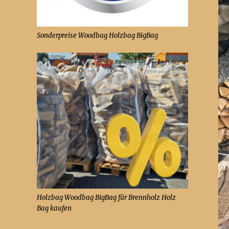
Sonderpreise Woodbag Holzbag BigBag
Holzbag Woodbag BigBag für Brennholz Holz
Bag kaufen