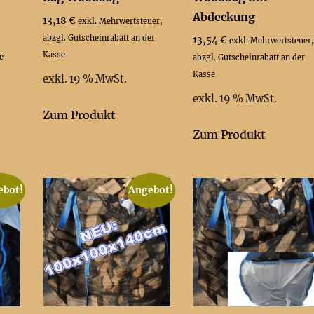
Abdeckung
er
13,18
€
exkl. Mehrwertsteuer,
abzgl. Gutscheinrabatt an der
13,54
€
exkl. Mehrwertsteuer,
Kasse
e
abzgl. Gutscheinrabatt an der
.
Kasse
exkl. 19 % MwSt.
exkl. 19 % MwSt.
Zum Produkt
Zum Produkt
ebot!
Angebot!