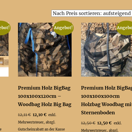
h
is
ebot!
Angebot!
Angebo
iert:
steigend
Premium Holz BigBag
Premium Holz BigBa
100x100x120cm –
100x100x100cm
Woodbag Holz Big Bag
Holzbag Woodbag mi
Sternenboden
er
Ursprünglicher
Aktueller
12,11
€
12,10
€
exkl.
Preis
Preis
Ursprünglicher
Aktueller
Mehrwertsteuer, abzgl.
12,50
€
12,50
€
exkl.
war:
ist:
Preis
Preis
e
Gutscheinrabatt an der Kasse
Mehrwertsteuer, abzgl.