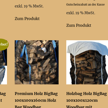
.
12,11 €
12,10 €.
war:
ist:
Gutscheinrabatt an der Kasse
exkl. 19 % MwSt.
12,50 €
12,50 €.
exkl. 19 % MwSt.
Zum Produkt
Zum Produkt
ebot!
Bag
Premium Holz BigBag
Holzbag Holz BigBag
t
100x100x160cm Holz
100x100x120cm
Bag Woodbag
Woodbag mit