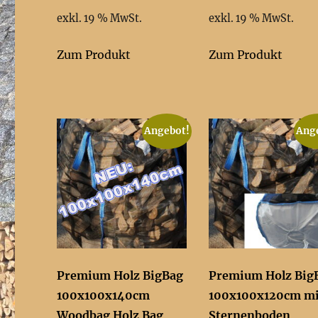
11,25 €
11,17 €.
11,79 €
11,78 €
exkl. 19 % MwSt.
exkl. 19 % MwSt.
Zum Produkt
Zum Produkt
Angebot!
Ang
Premium Holz BigBag
Premium Holz Big
100x100x140cm
100x100x120cm mi
Woodbag Holz Bag
Sternenboden