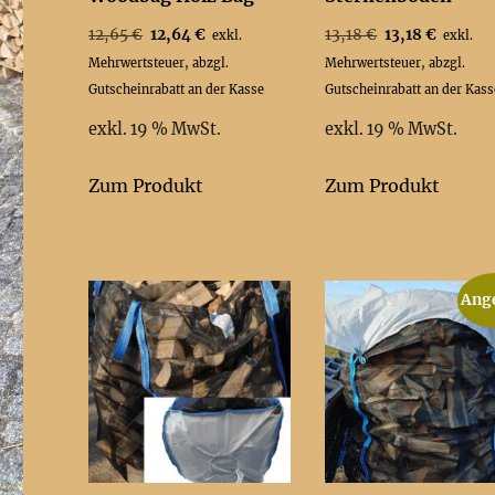
Ursprünglicher
Aktueller
Ursprünglicher
Aktuell
12,65
€
12,64
€
13,18
€
13,18
€
exkl.
exkl.
Preis
Preis
Preis
Preis
Mehrwertsteuer, abzgl.
Mehrwertsteuer, abzgl.
war:
ist:
war:
ist:
Gutscheinrabatt an der Kasse
Gutscheinrabatt an der Kass
12,65 €
12,64 €.
13,18 €
13,18 €
exkl. 19 % MwSt.
exkl. 19 % MwSt.
Zum Produkt
Zum Produkt
Ang