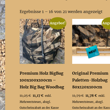
Nac
Ergebnisse 1 – 16 von 21 werden angezeigt
Pre
Angebot!
Ang
sort
auf
Premium Holz BigBag
Original Premium
100x100x100cm –
Paletten-Holzbag
Holz Big Bag Woodbag
80x120x100cm
Ursprünglicher
Aktueller
Ursprünglicher
Aktuell
11,25
€
11,17
€
11,79
€
11,78
€
exkl.
exkl.
Preis
Preis
Preis
Preis
Mehrwertsteuer, abzgl.
Mehrwertsteuer, abzgl.
war:
ist:
war:
ist:
Gutscheinrabatt an der Kasse
Gutscheinrabatt an der Kass