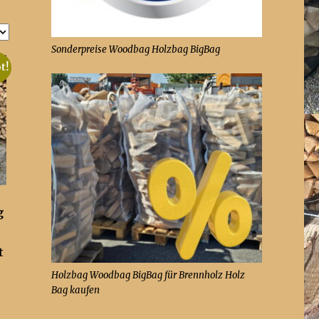
Sonderpreise Woodbag Holzbag BigBag
t!
g
t
Holzbag Woodbag BigBag für Brennholz Holz
Bag kaufen