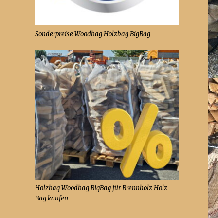
Sonderpreise Woodbag Holzbag BigBag
Holzbag Woodbag BigBag für Brennholz Holz
Bag kaufen