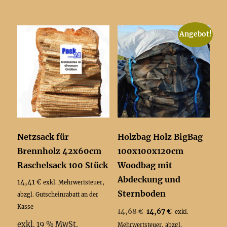
Angebot!
Netzsack für
Holzbag Holz BigBag
Brennholz 42x60cm
100x100x120cm
Raschelsack 100 Stück
Woodbag mit
Abdeckung und
14,41
€
exkl. Mehrwertsteuer,
Sternboden
abzgl. Gutscheinrabatt an der
Kasse
Ursprünglicher
Aktueller
14,68
€
14,67
€
exkl.
Preis
Preis
exkl. 19 % MwSt.
Mehrwertsteuer, abzgl.