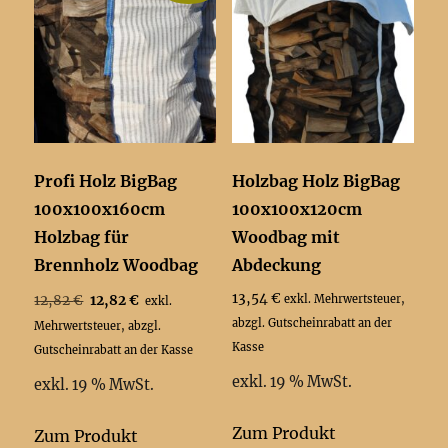
Profi Holz BigBag
Holzbag Holz BigBag
100x100x160cm
100x100x120cm
Holzbag für
Woodbag mit
Brennholz Woodbag
Abdeckung
Ursprünglicher
Aktueller
13,54
€
12,82
€
12,82
€
exkl. Mehrwertsteuer,
exkl.
Preis
Preis
abzgl. Gutscheinrabatt an der
Mehrwertsteuer, abzgl.
war:
ist:
Kasse
Gutscheinrabatt an der Kasse
12,82 €
12,82 €.
exkl. 19 % MwSt.
exkl. 19 % MwSt.
Zum Produkt
Zum Produkt