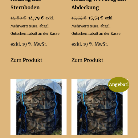
Sternboden
Abdeckung
Ursprünglicher
Aktueller
Ursprünglicher
Aktueller
14,80
€
14,79
€
15,54
€
15,53
€
exkl.
exkl.
Preis
Preis
Preis
Preis
Mehrwertsteuer, abzgl.
Mehrwertsteuer, abzgl.
war:
ist:
war:
ist:
Gutscheinrabatt an der Kasse
Gutscheinrabatt an der Kasse
14,80 €
14,79 €.
15,54 €
15,53 €.
exkl. 19 % MwSt.
exkl. 19 % MwSt.
Zum Produkt
Zum Produkt
Angebot!