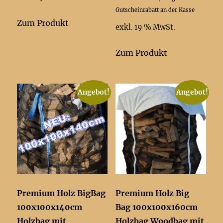
war:
ist:
Gutscheinrabatt an der Kasse
14,68 €
14,67 €.
Zum Produkt
exkl. 19 % MwSt.
Zum Produkt
Angebot!
Angebot!
Premium Holz BigBag
Premium Holz Big
100x100x140cm
Bag 100x100x160cm
Holzbag mit
Holzbag Woodbag mit