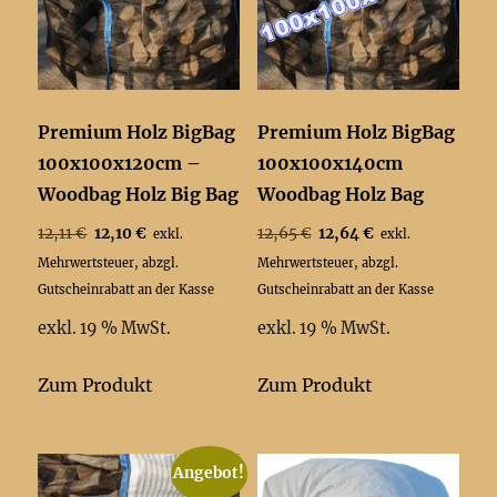
Premium Holz BigBag
Premium Holz BigBag
100x100x120cm –
100x100x140cm
Woodbag Holz Big Bag
Woodbag Holz Bag
Ursprünglicher
Aktueller
Ursprünglicher
Aktueller
12,11
€
12,10
€
12,65
€
12,64
€
exkl.
exkl.
Preis
Preis
Preis
Preis
Mehrwertsteuer, abzgl.
Mehrwertsteuer, abzgl.
war:
ist:
war:
ist:
Gutscheinrabatt an der Kasse
Gutscheinrabatt an der Kasse
12,11 €
12,10 €.
12,65 €
12,64 €.
exkl. 19 % MwSt.
exkl. 19 % MwSt.
Zum Produkt
Zum Produkt
Angebot!