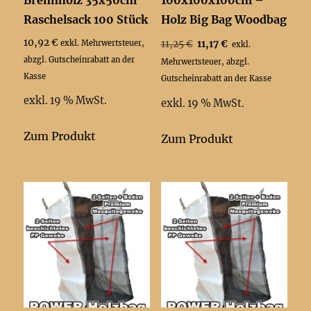
Brennholz 35x50cm
100x100x100cm –
Raschelsack 100 Stück
Holz Big Bag Woodbag
Ursprünglicher
Aktueller
10,92
€
11,25
€
11,17
€
exkl. Mehrwertsteuer,
exkl.
Preis
Preis
abzgl. Gutscheinrabatt an der
Mehrwertsteuer, abzgl.
war:
ist:
Kasse
Gutscheinrabatt an der Kasse
11,25 €
11,17 €.
exkl. 19 % MwSt.
exkl. 19 % MwSt.
Zum Produkt
Zum Produkt