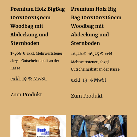
Premium Holz BigBag
Premium Holz Big
100x100x140cm
Bag 100x100x160cm
Woodbag mit
Woodbag mit
Abdeckung und
Abdeckung und
Sternboden
Sternboden
Ursprünglicher
Aktueller
15,68
€
16,26
€
16,25
€
exkl. Mehrwertsteuer,
exkl.
Preis
Preis
abzgl. Gutscheinrabatt an der
Mehrwertsteuer, abzgl.
war:
ist:
Kasse
Gutscheinrabatt an der Kasse
16,26 €
16,25 €.
exkl. 19 % MwSt.
exkl. 19 % MwSt.
Zum Produkt
Zum Produkt