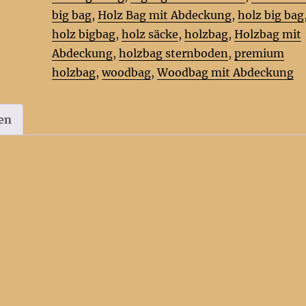
und
big bag
,
Holz Bag mit Abdeckung
,
holz big bag
Sternboden
holz bigbag
,
holz säcke
,
holzbag
,
Holzbag mit
Menge
Abdeckung
,
holzbag sternboden
,
premium
holzbag
,
woodbag
,
Woodbag mit Abdeckung
en