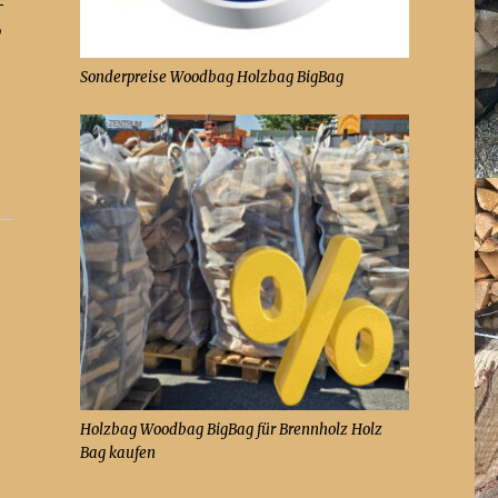
,
Sonderpreise Woodbag Holzbag BigBag
Holzbag Woodbag BigBag für Brennholz Holz
Bag kaufen