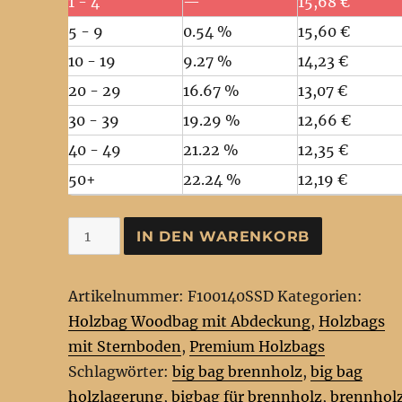
1 - 4
—
15,68
€
5 - 9
0.54 %
15,60
€
10 - 19
9.27 %
14,23
€
20 - 29
16.67 %
13,07
€
30 - 39
19.29 %
12,66
€
40 - 49
21.22 %
12,35
€
50+
22.24 %
12,19
€
Premium
IN DEN WARENKORB
Holz
BigBag
Artikelnummer:
F100140SSD
Kategorien:
100x100x140cm
Holzbag Woodbag mit Abdeckung
,
Holzbags
Woodbag
mit Sternboden
,
Premium Holzbags
mit
Schlagwörter:
big bag brennholz
,
big bag
Abdeckung
holzlagerung
,
bigbag für brennholz
,
brennhol