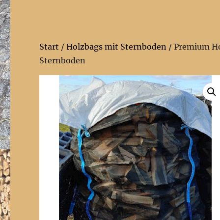
Start
/
Holzbags mit Sternboden
/ Premium H
Sternboden