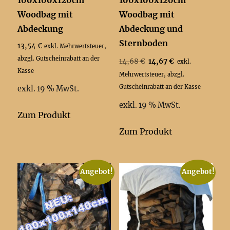
100x100x120cm
100x100x120cm
Woodbag mit
Woodbag mit
Abdeckung
Abdeckung und
Sternboden
13,54
€
exkl. Mehrwertsteuer,
abzgl. Gutscheinrabatt an der
Ursprünglicher
Aktueller
14,68
€
14,67
€
exkl.
Kasse
Preis
Preis
Mehrwertsteuer, abzgl.
war:
ist:
Gutscheinrabatt an der Kasse
exkl. 19 % MwSt.
14,68 €
14,67 €.
exkl. 19 % MwSt.
Zum Produkt
Zum Produkt
Angebot!
Angebot!