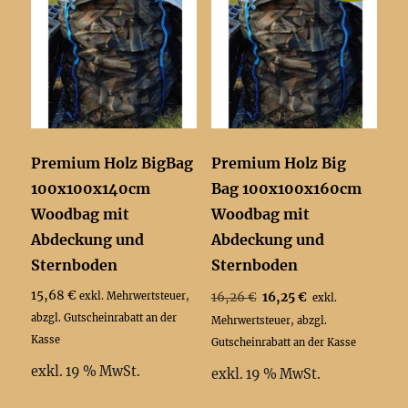
Premium Holz BigBag
Premium Holz Big
100x100x140cm
Bag 100x100x160cm
Woodbag mit
Woodbag mit
Abdeckung und
Abdeckung und
Sternboden
Sternboden
Ursprünglicher
Aktueller
15,68
€
16,26
€
16,25
€
exkl. Mehrwertsteuer,
exkl.
Preis
Preis
abzgl. Gutscheinrabatt an der
Mehrwertsteuer, abzgl.
war:
ist:
Kasse
Gutscheinrabatt an der Kasse
16,26 €
16,25 €.
exkl. 19 % MwSt.
exkl. 19 % MwSt.