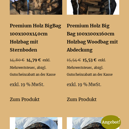
Premium Holz BigBag
Premium Holz Big
100x100x140cm
Bag 100x100x160cm
Holzbag mit
Holzbag Woodbag mit
Sternboden
Abdeckung
Ursprünglicher
Aktueller
Ursprünglicher
Aktueller
14,80
€
14,79
€
15,54
€
15,53
€
exkl.
exkl.
Preis
Preis
Preis
Preis
Mehrwertsteuer, abzgl.
Mehrwertsteuer, abzgl.
war:
ist:
war:
ist:
Gutscheinrabatt an der Kasse
Gutscheinrabatt an der Kasse
14,80 €
14,79 €.
15,54 €
15,53 €.
exkl. 19 % MwSt.
exkl. 19 % MwSt.
Zum Produkt
Zum Produkt
Angebot!