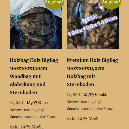
Angebot!
Angebot!
Holzbag Holz BigBag
Premium Holz BigBag
100x100x120cm
100x100x140cm
Woodbag mit
Holzbag mit
Abdeckung und
Sternboden
Sternboden
Ursprünglicher
Aktueller
14,80
€
14,79
€
exkl.
Preis
Preis
Ursprünglicher
Aktueller
Mehrwertsteuer, abzgl.
14,68
€
14,67
€
exkl.
war:
ist:
Preis
Preis
Gutscheinrabatt an der Kasse
Mehrwertsteuer, abzgl.
14,80 €
14,79 €.
war:
ist:
Gutscheinrabatt an der Kasse
exkl. 19 % MwSt.
14,68 €
14,67 €.
exkl. 19 % MwSt.