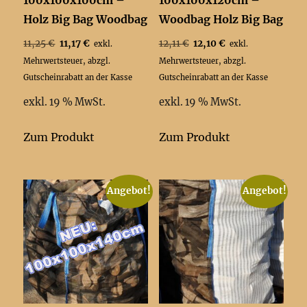
100x100x100cm –
100x100x120cm –
Holz Big Bag Woodbag
Woodbag Holz Big Bag
Ursprünglicher
Aktueller
Ursprünglicher
Aktueller
11,25
€
11,17
€
12,11
€
12,10
€
exkl.
exkl.
Preis
Preis
Preis
Preis
Mehrwertsteuer, abzgl.
Mehrwertsteuer, abzgl.
war:
ist:
war:
ist:
Gutscheinrabatt an der Kasse
Gutscheinrabatt an der Kasse
11,25 €
11,17 €.
12,11 €
12,10 €.
exkl. 19 % MwSt.
exkl. 19 % MwSt.
Zum Produkt
Zum Produkt
Angebot!
Angebot!