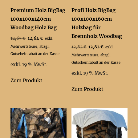
Premium Holz BigBag
Profi Holz BigBag
100x100x140cm
100x100x160cm
Woodbag Holz Bag
Holzbag für
Brennholz Woodbag
Ursprünglicher
Aktueller
12,65
€
12,64
€
exkl.
Preis
Preis
Ursprünglicher
Aktueller
Mehrwertsteuer, abzgl.
12,82
€
12,82
€
exkl.
war:
ist:
Preis
Preis
Gutscheinrabatt an der Kasse
Mehrwertsteuer, abzgl.
12,65 €
12,64 €.
war:
ist:
Gutscheinrabatt an der Kasse
exkl. 19 % MwSt.
12,82 €
12,82 €.
exkl. 19 % MwSt.
Zum Produkt
Zum Produkt