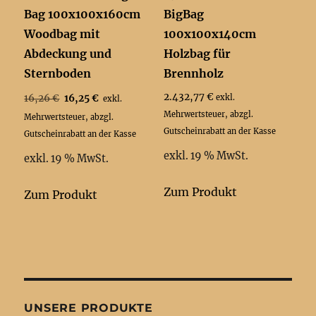
Bag 100x100x160cm
BigBag
Woodbag mit
100x100x140cm
Abdeckung und
Holzbag für
Sternboden
Brennholz
Ursprünglicher
Aktueller
2.432,77
€
16,26
€
16,25
€
exkl.
exkl.
Preis
Preis
Mehrwertsteuer, abzgl.
Mehrwertsteuer, abzgl.
war:
ist:
Gutscheinrabatt an der Kasse
Gutscheinrabatt an der Kasse
16,26 €
16,25 €.
exkl. 19 % MwSt.
exkl. 19 % MwSt.
Zum Produkt
Zum Produkt
UNSERE PRODUKTE