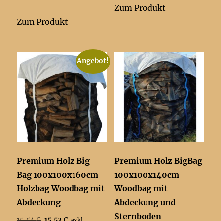
Zum Produkt
Zum Produkt
Angebot!
Premium Holz Big
Premium Holz BigBag
Bag 100x100x160cm
100x100x140cm
Holzbag Woodbag mit
Woodbag mit
Abdeckung
Abdeckung und
Sternboden
Ursprünglicher
Aktueller
15,54
€
15,53
€
exkl.