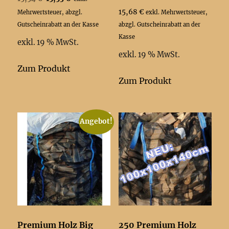
Preis
Preis
15,68
€
Mehrwertsteuer, abzgl.
exkl. Mehrwertsteuer,
war:
ist:
Gutscheinrabatt an der Kasse
abzgl. Gutscheinrabatt an der
15,54 €
15,53 €.
Kasse
exkl. 19 % MwSt.
exkl. 19 % MwSt.
Zum Produkt
Zum Produkt
Angebot!
Premium Holz Big
250 Premium Holz